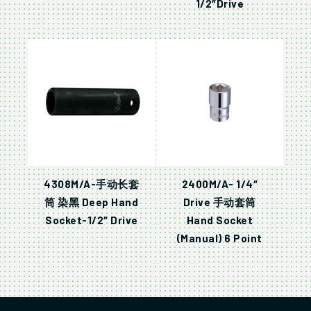
1/2″Drive
4308M/A-手动长套
2400M/A- 1/4″
筒 染黑 Deep Hand
Drive 手动套筒
Socket-1/2″ Drive
Hand Socket
(Manual) 6 Point