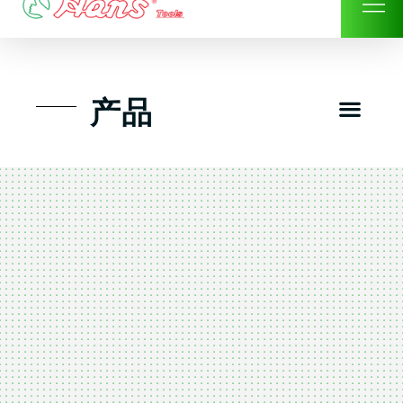
Skip
to
content
Men
产品
工具组套
工具车工具箱及系统柜
手动-风动套筒及配件工具
扭力扳手-数位扭力扳手
气动工具-风动工具
扳手-六角扳手
螺丝批紧固类工具
钳类夹持类/切割剪类工具
建筑行业-特殊汽车修配
TK工具套件-工具包