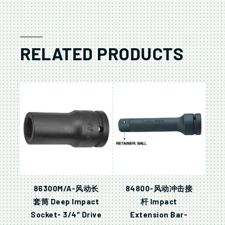
RELATED PRODUCTS
86300M/A-风动长
84800-风动冲击接
套筒 Deep Impact
杆 Impact
Socket- 3/4″ Drive
Extension Bar-