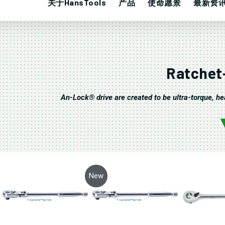
关于HansTools
产品
使命愿景
最新资
Ratchet
An-Lock® drive are created to be ultra-torque, h
New