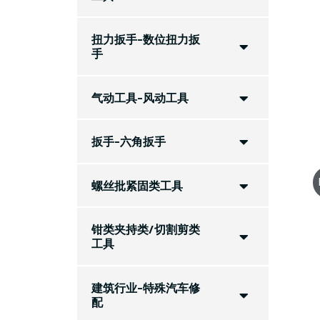
扭力扳手-数位扭力扳
手
气动工具-风动工具
扳手-六角扳手
螺丝批紧固类工具
钳类夹持类/切割剪类
工具
建筑行业-特殊汽车修
配