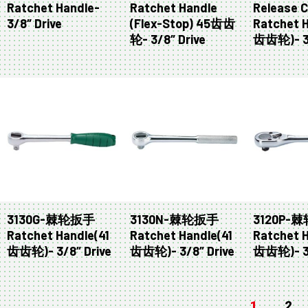
Ratchet Handle-
Ratchet Handle
Release 
3/8″ Drive
(Flex-Stop) 45齿齿
Ratchet H
轮- 3/8″ Drive
齿齿轮)- 3/
3130G-棘轮扳手
3130N-棘轮扳手
3120P-
Ratchet Handle(41
Ratchet Handle(41
Ratchet H
齿齿轮)- 3/8″ Drive
齿齿轮)- 3/8″ Drive
齿齿轮)- 3/
1
2