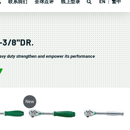
讯
联系我们
全球点评
线上型录
EN
繁中
-3/8"DR.
eavy duty strengthen and empower its performance
New