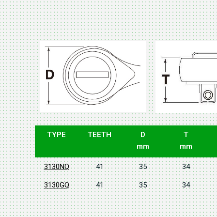
TYPE
TEETH
D
T
mm
mm
3130NQ
41
35
34
3130GQ
41
35
34