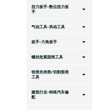
扭力扳手-数位扭力扳
手
气动工具-风动工具
扳手-六角扳手
螺丝批紧固类工具
钳类夹持类/切割剪类
工具
建筑行业-特殊汽车修
配