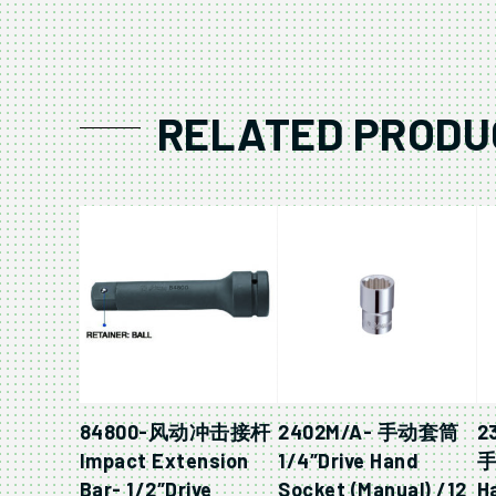
RELATED PRODU
84800-风动冲击接杆
2402M/A- 手动套筒
2
Impact Extension
1/4″Drive Hand
手
Bar- 1/2″Drive
Socket (Manual) /12
H