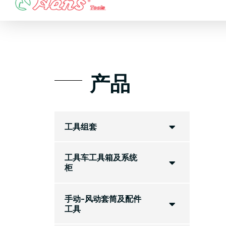
Skip
to
content
产品
工具组套
工具车工具箱及系统
柜
手动-风动套筒及配件
工具