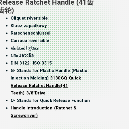
Release Ratchet Handle (41齿
齿轮)
Cliquet réversible
Klucz zapadkowy
Ratschenschlüssel
Carraca reversible
مفتاح السقاطة
ประแจวงล้อ
DIN 3122- ISO 3315
G- Stands for Plastic Handle (Plastic
Injection Molding)
3130GQ-Quick
Release Ratchet Handle(41
Teeth)-3/8″Drive
Q- Stands for Quick Release Function
Handle Introduction-(Ratchet &
Screwdriver)