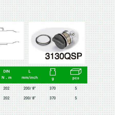
DIN
L
N．m
mm/inch
pcs
g
202
200/ 8"
370
5
202
200/ 8"
370
5