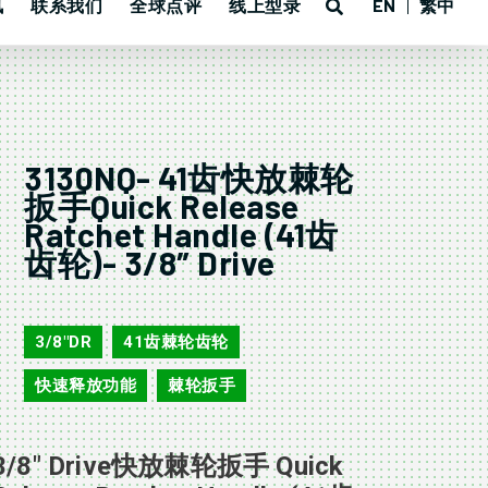
讯
联系我们
全球点评
线上型录
EN
繁中
3130NQ- 41齿快放棘轮
扳手Quick Release
Ratchet Handle (41齿
齿轮)- 3/8″ Drive
3130NQ
3/8"DR
41齿棘轮齿轮
,
,
快速释放功能
棘轮扳手
,
3/8″ Drive快放棘轮扳手 Quick