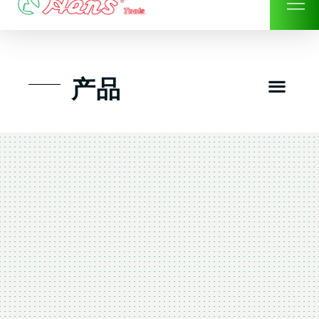
Skip
to
content
Men
产品
工具组套
工具车工具箱及系统柜
手动-风动套筒及配件工具
扭力扳手-数位扭力扳手
气动工具-风动工具
扳手-六角扳手
螺丝批紧固类工具
钳类夹持类/切割剪类工具
建筑行业-特殊汽车修配
TK工具套件-工具包