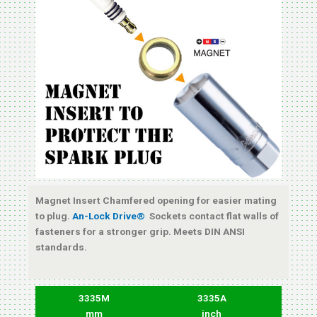
Magnet Insert Chamfered opening for easier mating
to plug.
An-Lock Drive®
Sockets contact flat walls of
fasteners for a stronger grip. Meets DIN ANSI
standards.
3335M
3335A
mm
inch