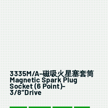
3335M/A-磁吸火星塞套筒
Magnetic Spark Plug
Socket (6 Point)-
3/8″Drive
3335M/A