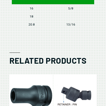
16
5/8
18
20.8
13/16
RELATED PRODUCTS