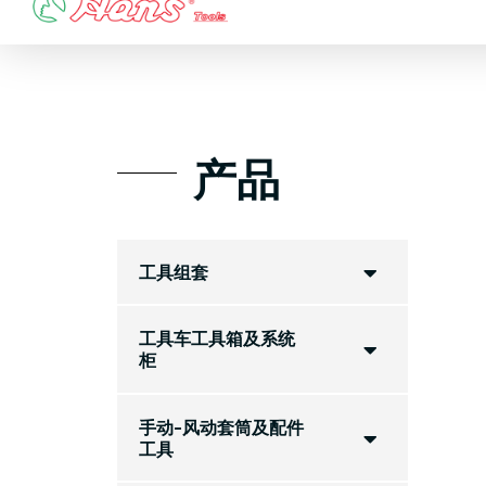
Skip
to
content
产品
工具组套
工具车工具箱及系统
柜
手动-风动套筒及配件
工具