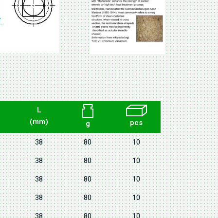
L
(mm)
pcs
g
38
80
10
38
80
10
38
80
10
38
80
10
38
80
10