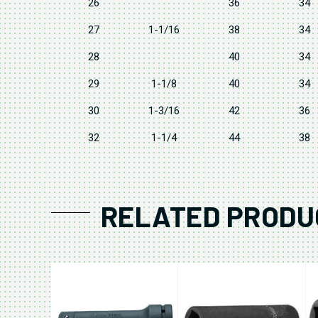
26
36
34
27
1-1/16
38
34
28
40
34
29
1-1/8
40
34
30
1-3/16
42
36
32
1-1/4
44
38
RELATED PRODU