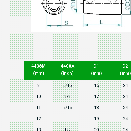
4408M
4408A
D1
D2
(mm)
(inch)
(mm)
(mm)
8
5/16
15
24
10
3/8
17
24
11
7/16
18
24
12
19
24
13
1/2
20
24