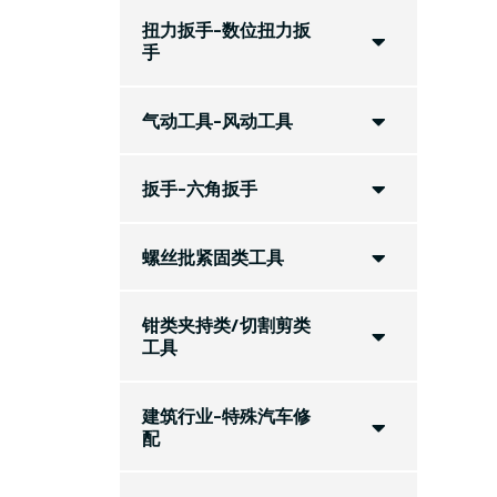
扭力扳手-数位扭力扳
手
气动工具-风动工具
扳手-六角扳手
螺丝批紧固类工具
钳类夹持类/切割剪类
工具
建筑行业-特殊汽车修
配