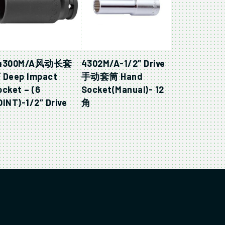
4300M/A风动长套
4302M/A-1/2″ Drive
 Deep Impact
手动套筒 Hand
ocket – (6
Socket(Manual)- 12
OINT)-1/2″ Drive
角