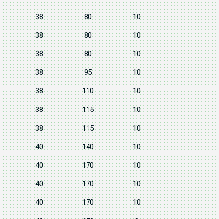
38
80
10
38
80
10
38
80
10
38
95
10
38
110
10
38
115
10
38
115
10
40
140
10
40
170
10
40
170
10
40
170
10