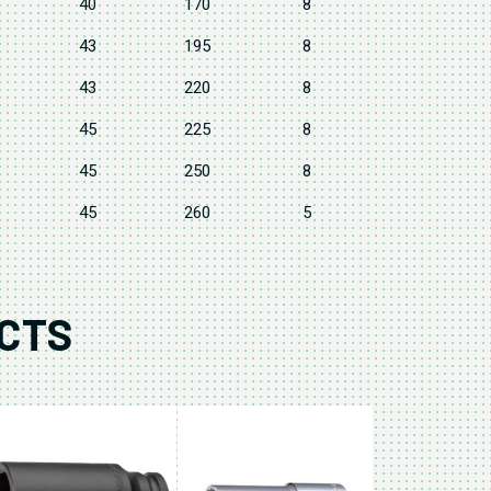
40
170
8
43
195
8
43
220
8
45
225
8
45
250
8
45
260
5
CTS