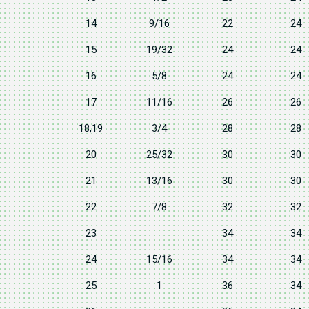
14
9/16
22
24
15
19/32
24
24
16
5/8
24
24
17
11/16
26
26
18,19
3/4
28
28
20
25/32
30
30
21
13/16
30
30
22
7/8
32
32
23
34
34
24
15/16
34
34
25
1
36
34