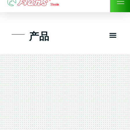
Skip
to
content
Men
产品
工具组套
工具车工具箱及系统柜
手动-风动套筒及配件工具
扭力扳手-数位扭力扳手
气动工具-风动工具
扳手-六角扳手
螺丝批紧固类工具
钳类夹持类/切割剪类工具
建筑行业-特殊汽车修配
TK工具套件-工具包