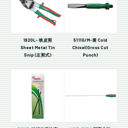
1920L- 铁皮剪
5111G/M-凿 Cold
Sheet Metal Tin
Chisel(Gross Cut
Snip (左剪式)
Punch)