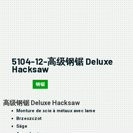
5104-12-高级钢锯 Deluxe
Hacksaw
钢锯
5104-12
高级钢锯 Deluxe Hacksaw
Monture de scie à métaux avec lame
Brzeszczot
Säge