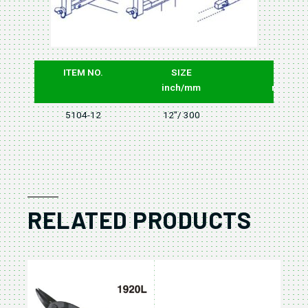
ITEM NO.
SIZE
W
inch/mm
mm
5104-12
12"/ 300
90
RELATED PRODUCTS