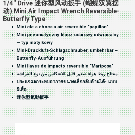
1/4″ Drive 迷你型风动扳手 (蝴蝶双翼摆
动) Mini Air Impact Wrench Reversible-
Butterfly Type
Mini cle a chocs a air reversible “papillon”
Mini pneumatyczny klucz udarowy odwracalny
— typ motylkowy
Mini-Druckluft-Schlagschrauber, umkehrbar –
Butterfly-Ausführung
Mini llaves de impacto reversible “Mariposa”
مفتاح ربط هواء صغير قابل للانعكاس من نوع الفراشة
ประแจผลกระทบอากาศขนาดเล็กกลับด้านได้- แบบ
ผีเสื้อ
迷你型氣動扳手