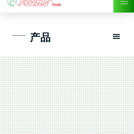
Skip
to
content
Men
产品
工具组套
工具车工具箱及系统柜
手动-风动套筒及配件工具
扭力扳手-数位扭力扳手
气动工具-风动工具
扳手-六角扳手
螺丝批紧固类工具
钳类夹持类/切割剪类工具
建筑行业-特殊汽车修配
TK工具套件-工具包