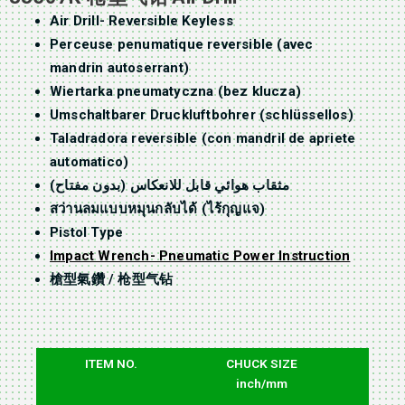
Air Drill- Reversible Keyless
Perceuse penumatique reversible (avec
mandrin autoserrant)
Wiertarka pneumatyczna (bez klucza)
Umschaltbarer Druckluftbohrer (schlüssellos)
Taladradora reversible (con mandril de apriete
automatico)
مثقاب هوائي قابل للانعكاس (بدون مفتاح)
สว่านลมแบบหมุนกลับได้ (ไร้กุญแจ)
Pistol Type
Impact Wrench- Pneumatic Power Instruction
槍型氣鑽 / 枪型气钻
ITEM NO.
CHUCK SIZE
M
inch/mm