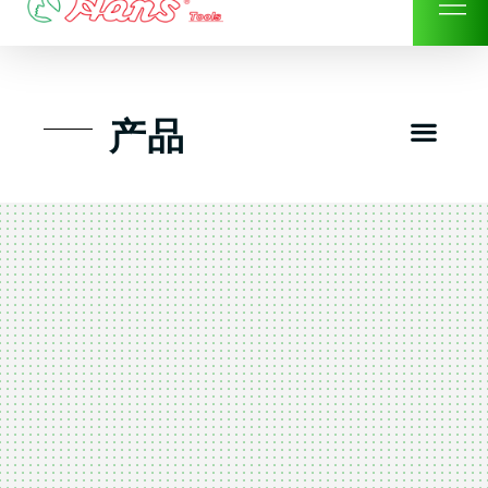
Skip
to
content
Men
产品
工具组套
工具车工具箱及系统柜
手动-风动套筒及配件工具
扭力扳手-数位扭力扳手
气动工具-风动工具
扳手-六角扳手
螺丝批紧固类工具
钳类夹持类/切割剪类工具
建筑行业-特殊汽车修配
TK工具套件-工具包