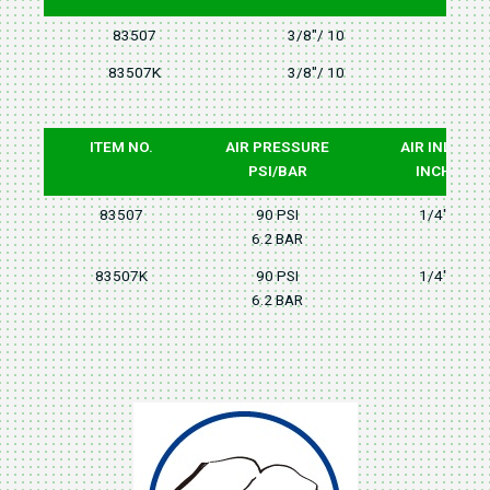
83507
3/8"/ 10
83507K
3/8"/ 10
ITEM NO.
AIR PRESSURE
AIR INLET
PSI/BAR
INCH
83507
90 PSI
1/4"
6.2 BAR
83507K
90 PSI
1/4"
6.2 BAR