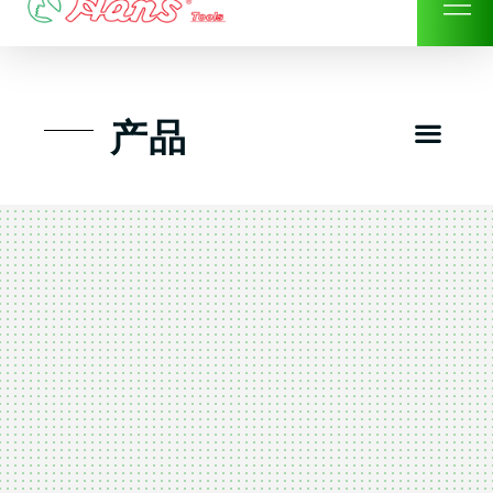
Skip
to
content
Men
产品
工具组套
工具车工具箱及系统柜
手动-风动套筒及配件工具
扭力扳手-数位扭力扳手
气动工具-风动工具
扳手-六角扳手
螺丝批紧固类工具
钳类夹持类/切割剪类工具
建筑行业-特殊汽车修配
TK工具套件-工具包