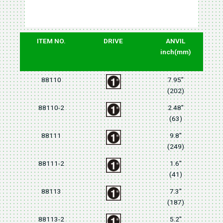
ITEM NO.
DRIVE
ANVIL
M
inch(mm)
F
88110
7.95"
(202)
88110-2
2.48"
(63)
88111
9.8"
(249)
88111-2
1.6"
(41)
88113
7.3"
(187)
88113-2
5.2"