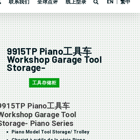
讯
联系我们
全球点评
线上型录
EN
繁中
9915TP Piano工具车
Workshop Garage Tool
Storage-
工具存储柜
9915TP
9915TP Piano工具车
Workshop Garage Tool
Storage- Piano Series
Piano Model Tool Storage/ Trolley