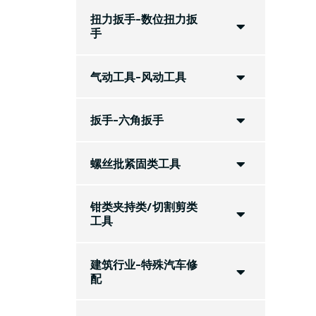
扭力扳手-数位扭力扳
手
气动工具-风动工具
扳手-六角扳手
螺丝批紧固类工具
钳类夹持类/切割剪类
工具
建筑行业-特殊汽车修
配