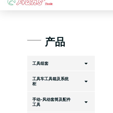
Skip
to
content
产品
工具组套
工具车工具箱及系统
柜
手动-风动套筒及配件
工具