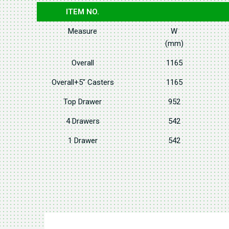
ITEM NO.
Measure
W
(mm)
Overall
1165
Overall+5" Casters
1165
Top Drawer
952
4 Drawers
542
1 Drawer
542