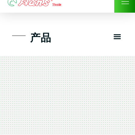
Skip
to
content
Men
产品
工具组套
工具车工具箱及系统柜
手动-风动套筒及配件工具
扭力扳手-数位扭力扳手
气动工具-风动工具
扳手-六角扳手
螺丝批紧固类工具
钳类夹持类/切割剪类工具
建筑行业-特殊汽车修配
TK工具套件-工具包