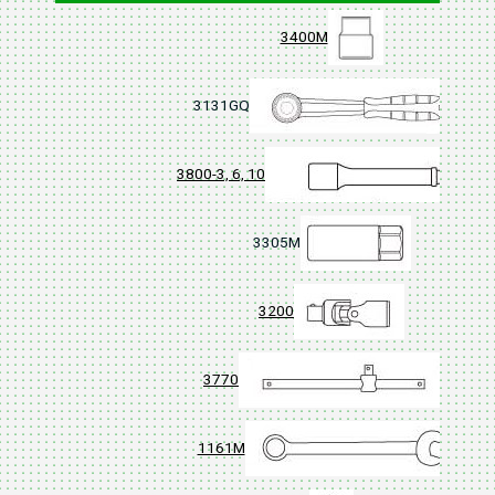
3400M
3131GQ
3800-3, 6, 10
3305M
3200
3770
1161M