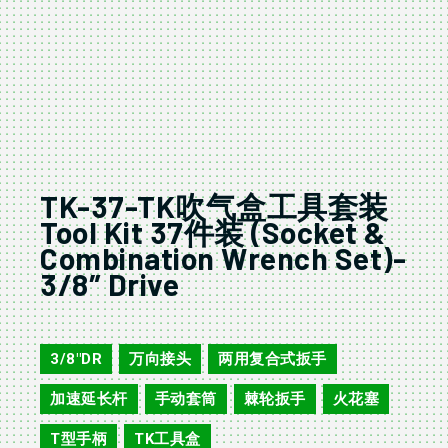
TK-37-TK吹气盒工具套装
Tool Kit 37件装 (Socket &
Combination Wrench Set)-
3/8″ Drive
TK-37
3/8"DR
万向接头
两用复合式扳手
,
,
,
加速延长杆
手动套筒
棘轮扳手
火花塞
,
,
,
,
T型手柄
TK工具盒
,