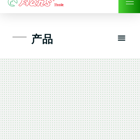
Skip
to
content
Men
产品
工具组套
工具车工具箱及系统柜
手动-风动套筒及配件工具
扭力扳手-数位扭力扳手
气动工具-风动工具
扳手-六角扳手
螺丝批紧固类工具
钳类夹持类/切割剪类工具
建筑行业-特殊汽车修配
TK工具套件-工具包