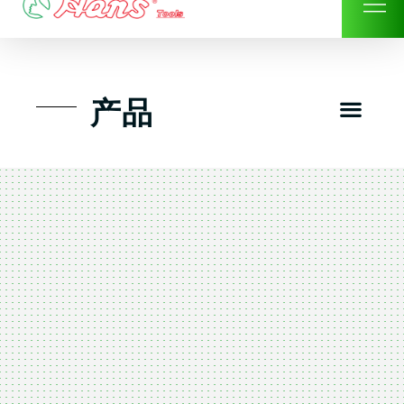
Skip
to
content
Men
产品
工具组套
工具车工具箱及系统柜
手动-风动套筒及配件工具
扭力扳手-数位扭力扳手
气动工具-风动工具
扳手-六角扳手
螺丝批紧固类工具
钳类夹持类/切割剪类工具
建筑行业-特殊汽车修配
TK工具套件-工具包