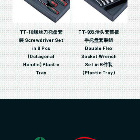
TT-10螺丝刀托盘套
TT-9双活头套筒扳
装 Screwdriver Set
手托盘套装组
in 8 Pcs
Double Flex
(Octagonal
Socket Wrench
Handle) Plastic
Set in 6件装
Tray
(Plastic Tray)