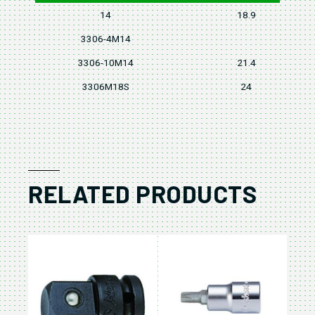
14
18.9
3306-4M14
3306-10M14
21.4
3306M18S
24
RELATED PRODUCTS