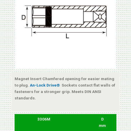
Magnet Insert Chamfered opening for easier mating
to plug.
An-Lock Drive®
Sockets contact flat walls of
fasteners for a stronger grip. Meets DIN ANSI
standards.
3306M
D
mm