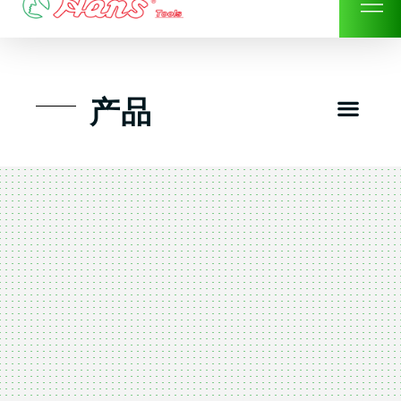
Skip
to
content
Men
产品
工具组套
工具车工具箱及系统柜
手动-风动套筒及配件工具
扭力扳手-数位扭力扳手
气动工具-风动工具
扳手-六角扳手
螺丝批紧固类工具
钳类夹持类/切割剪类工具
建筑行业-特殊汽车修配
TK工具套件-工具包