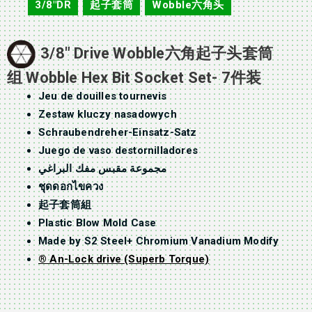
3/8"DR
起子套筒
Wobble六角头
,
,
3/8″ Drive Wobble六角起子头套筒
组 Wobble Hex Bit Socket Set- 7件装
Jeu de douilles tournevis
Zestaw kluczy nasadowych
Schraubendreher-Einsatz-Satz
Juego de vaso destornilladores
مجموعة مقبس مفك البراغي
ชุดดอกไขควง
起子套筒組
Plastic Blow Mold Case
Made by S2 Steel+ Chromium Vanadium Modify
® An-Lock drive (Superb Torque)