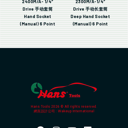
2400M/A- 1/4″
2300M/A-1/4″
Drive 手动套筒
Drive 手动长套筒
Hand Socket
Deep Hand Socket
(Manual) 6 Point
(Manual) 6 Point
Hans Tools 2026 © All rights reserved.
網頁設計公司
: Wakeup International