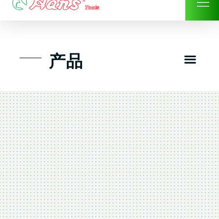
Skip
to
content
Men
产品
工具组套
工具车工具箱及系统柜
手动-风动套筒及配件工具
扭力扳手-数位扭力扳手
气动工具-风动工具
扳手-六角扳手
螺丝批紧固类工具
钳类夹持类/切割剪类工具
建筑行业-特殊汽车修配
TK工具套件-工具包