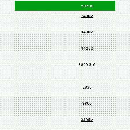
20PCS
2400M
3400M
3120G
3800-3, 6
2830
3805
3305M