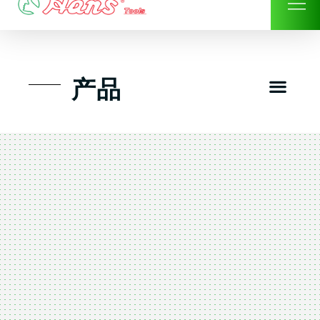
Skip
to
content
Men
产品
工具组套
工具车工具箱及系统柜
手动-风动套筒及配件工具
扭力扳手-数位扭力扳手
气动工具-风动工具
扳手-六角扳手
螺丝批紧固类工具
钳类夹持类/切割剪类工具
建筑行业-特殊汽车修配
TK工具套件-工具包