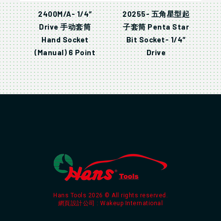
2400M/A- 1/4″
20255- 五角星型起
Drive 手动套筒
子套筒 Penta Star
Hand Socket
Bit Socket- 1/4″
(Manual) 6 Point
Drive
Hans Tools 2026 © All rights reserved.
網頁設計公司
: Wakeup International