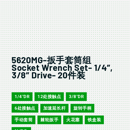
5620MG-扳手套筒组
Socket Wrench Set- 1/4″,
3/8″ Drive- 20件装
5620MG
1/4"DR
12处接触点
3/8"DR
,
,
,
6处接触点
加速延长杆
旋转手柄
,
,
,
手动套筒
棘轮扳手
火花塞
铁盒装
,
,
,
,