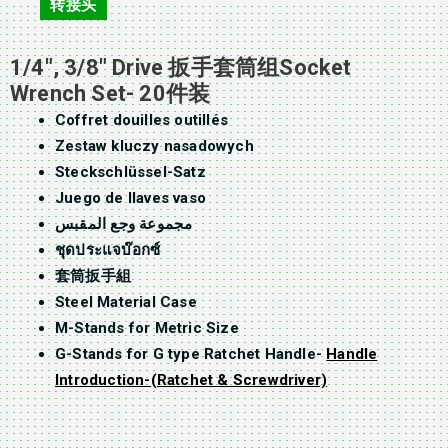
转接头
1/4″, 3/8″ Drive 扳手套筒组Socket
Wrench Set- 20件装
Coffret douilles outillés
Zestaw kluczy nasadowych
Steckschlüssel-Satz
Juego de llaves vaso
مجموعة وجع المقبس
ชุดประแจบ๊อกซ์
套筒扳手組
Steel Material Case
M-Stands for Metric Size
G-Stands for G type Ratchet Handle-
Handle
Introduction-(Ratchet & Screwdriver)