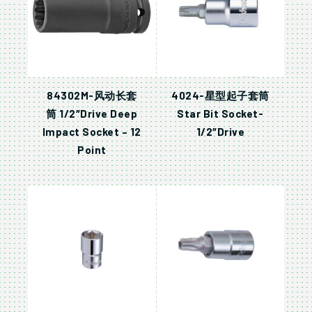
84302M-风动长套
4024-星型起子套筒
筒 1/2″Drive Deep
Star Bit Socket-
Impact Socket – 12
1/2″Drive
Point