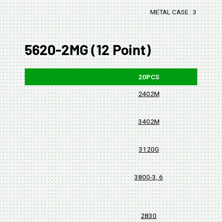
METAL CASE : 315x145
5620-2MG (12 Point)
20PCS
2402M
3402M
3120G
3800-3, 6
2830