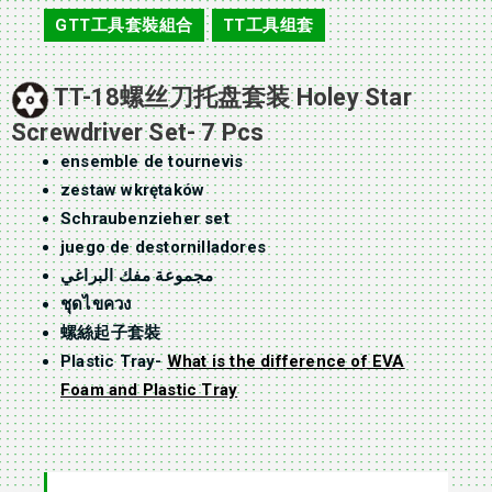
GTT工具套裝組合
TT工具组套
,
TT-18螺丝刀托盘套装 Holey Star
Screwdriver Set- 7 Pcs
ensemble de tournevis
zestaw wkrętaków
Schraubenzieher set
juego de destornilladores
مجموعة مفك البراغي
ชุดไขควง
螺絲起子套裝
Plastic Tray-
What is the difference of EVA
Foam and Plastic Tray