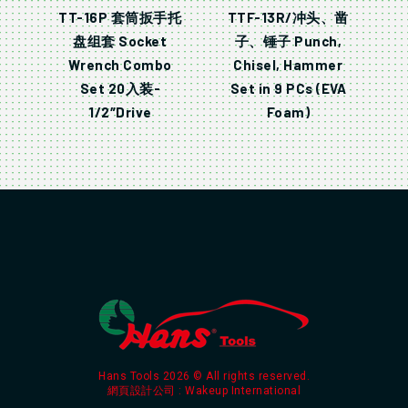
TT-16P 套筒扳手托
TTF-13R/冲头、凿
盘组套 Socket
子、锤子 Punch,
Wrench Combo
Chisel, Hammer
Set 20入装-
Set in 9 PCs (EVA
1/2″Drive
Foam)
Hans Tools 2026 © All rights reserved.
網頁設計公司
: Wakeup International