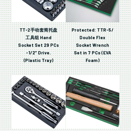
TT-2手动套筒托盘
Protected: TTR-5/
工具组 Hand
Double Flex
Socket Set 29 PCs
Socket Wrench
-1/2″ Drive.
Set in 7 PCs (EVA
(Plastic Tray)
Foam)