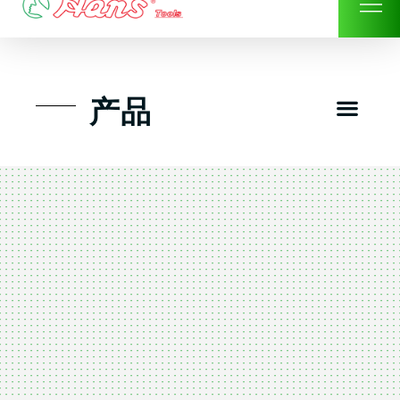
Skip
to
content
Men
产品
工具组套
工具车工具箱及系统柜
手动-风动套筒及配件工具
扭力扳手-数位扭力扳手
气动工具-风动工具
扳手-六角扳手
螺丝批紧固类工具
钳类夹持类/切割剪类工具
建筑行业-特殊汽车修配
TK工具套件-工具包