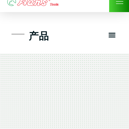
Skip
to
content
Men
产品
工具组套
工具车工具箱及系统柜
手动-风动套筒及配件工具
扭力扳手-数位扭力扳手
气动工具-风动工具
扳手-六角扳手
螺丝批紧固类工具
钳类夹持类/切割剪类工具
建筑行业-特殊汽车修配
TK工具套件-工具包