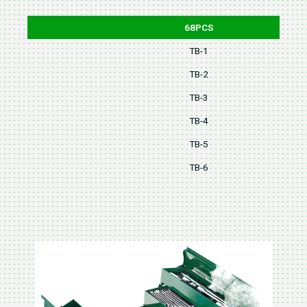
68PCS
TB-1
TB-2
TB-3
TB-4
TB-5
TB-6