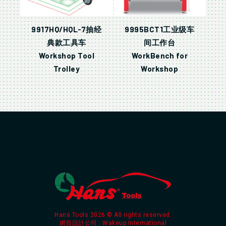
9917HQ/HQL-7抽经
9995BCT1工业级车
典款工具车
间工作台
Workshop Tool
WorkBench for
Trolley
Workshop
Hans Tools 2026 © All rights reserved.
網頁設計公司
: Wakeup International