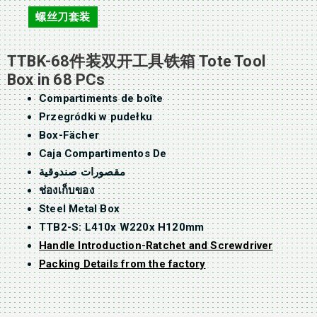
螺丝刀套装
TTBK-68件装双开工具铁箱 Tote Tool
Box in 68 PCs
Compartiments de boîte
Przegródki w pudełku
Box-Fächer
Caja Compartimentos De
مقصورات صندوقية
ช่องเก็บของ
Steel Metal Box
TTB2-S: L410x W220x H120mm
Handle Introduction-Ratchet and Screwdriver
Packing Details from the factory