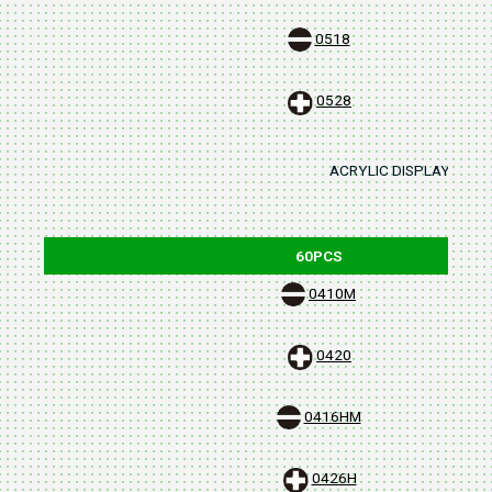
0518
0528
ACRYLIC DISPLAY STAND
60PCS
0410M
0420
0416HM
0426H