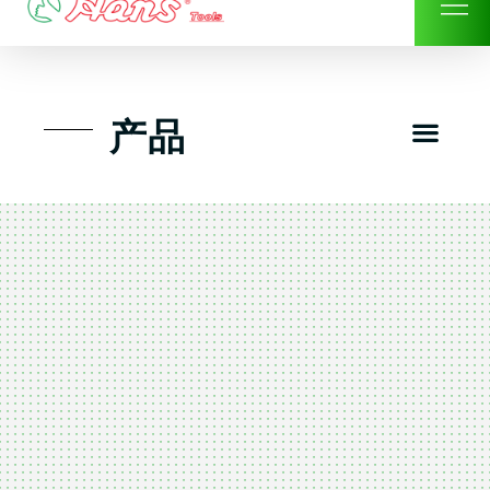
Skip
to
content
Men
产品
工具组套
工具车工具箱及系统柜
手动-风动套筒及配件工具
扭力扳手-数位扭力扳手
气动工具-风动工具
扳手-六角扳手
螺丝批紧固类工具
钳类夹持类/切割剪类工具
建筑行业-特殊汽车修配
TK工具套件-工具包