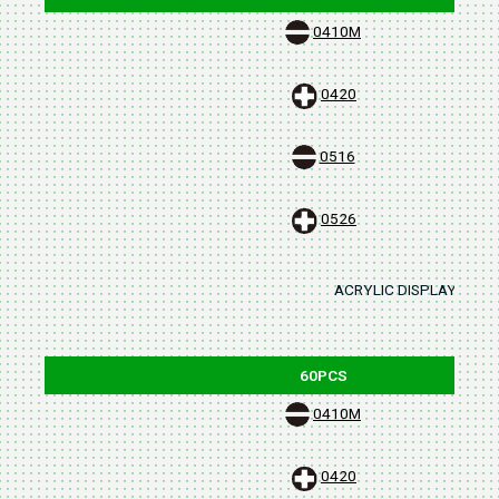
0410M
0420
0516
0526
ACRYLIC DISPLAY STAND
60PCS
0410M
0420