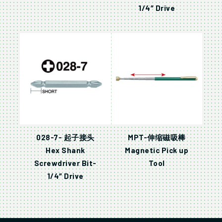
1/4″ Drive
028-7- 起子接头
MPT-伸缩磁吸棒
Hex Shank
Magnetic Pick up
Screwdriver Bit-
Tool
1/4″ Drive