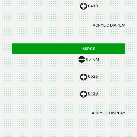
0430
ACRYLIC DIAPLAY STAN
60PCS
0516M
0526
0420
ACRYLIC DISPLAY STAND