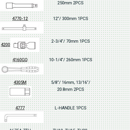
250mm 2PCS
4770-12
12"/ 300mm 1PCS
2-3/4"/ 70mm 1PCS
4200
4160GQ
10-1/4"/ 260mm 1PCS
4305M
5/8"/ 16mm, 13/16"/
20.8mm 2PCS
4777
L-HANDLE 1PCS