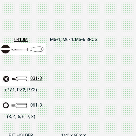
0410M
M6-1, M6-4, M6-6 3PCS
031-3
(PZ1, PZ2, PZ3)
061-3
(3, 4, 5, 6, 7, 8)
BIT HOLDER
1/4" x 60mm