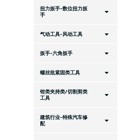
扭力扳手-数位扭力扳
手
气动工具-风动工具
扳手-六角扳手
螺丝批紧固类工具
钳类夹持类/切割剪类
工具
建筑行业-特殊汽车修
配