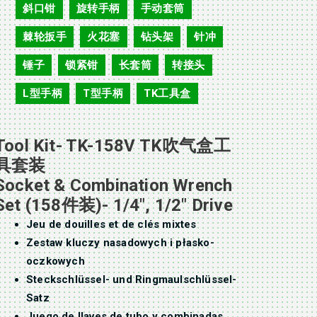
斜口钳
旋转手柄
手动套筒
,
,
,
棘轮扳手
火花塞
钻头架
针冲
,
,
,
,
锤子
锁紧钳
长套筒
转接头
,
,
,
,
L型手柄
T型手柄
TK工具盒
,
,
Tool Kit- TK-158V TK吹气盒工
具套装
Socket & Combination Wrench
Set (158件装)- 1/4″, 1/2″ Drive
Jeu de douilles et de clés mixtes
Zestaw kluczy nasadowych i płasko-
oczkowych
Steckschlüssel- und Ringmaulschlüssel-
Satz
Juego de llaves de tubo y combinadas