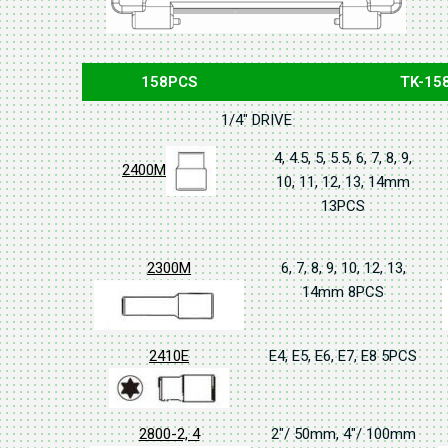
158PCS
TK-15
1/4" DRIVE
4, 4.5, 5, 5.5, 6, 7, 8, 9,
2400M
10, 11, 12, 13, 14mm
13PCS
2300M
6, 7, 8, 9, 10, 12, 13,
14mm 8PCS
2410E
E4, E5, E6, E7, E8 5PCS
2800-2, 4
2"/ 50mm, 4"/ 100mm