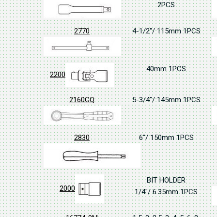
2PCS
2770
4-1/2"/ 115mm 1PCS
40mm 1PCS
2200
2160GQ
5-3/4"/ 145mm 1PCS
2830
6"/ 150mm 1PCS
BIT HOLDER
2000
1/4"/ 6.35mm 1PCS