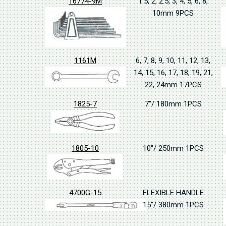
16774-9M
1.5, 2, 2.5, 3, 4, 5, 6, 8,
10mm 9PCS
1161M
6, 7, 8, 9, 10, 11, 12, 13,
14, 15, 16, 17, 18, 19, 21,
22, 24mm 17PCS
1825-7
7"/ 180mm 1PCS
1805-10
10"/ 250mm 1PCS
4700G-15
FLEXIBLE HANDLE
15"/ 380mm 1PCS