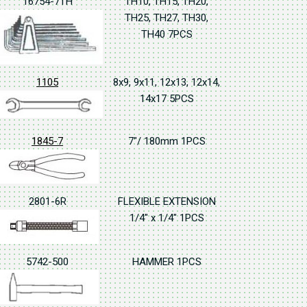
16754-7TH
TH10, TH15, TH20,
TH25, TH27, TH30,
TH40 7PCS
1105
8x9, 9x11, 12x13, 12x14,
14x17 5PCS
1845-7
7"/ 180mm 1PCS
2801-6R
FLEXIBLE EXTENSION
1/4" x 1/4" 1PCS
5742-500
HAMMER 1PCS