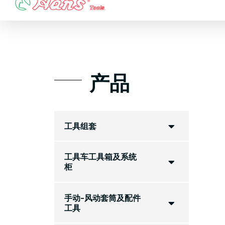
Skip
to
content
产品
工具组套
工具车工具箱及系统
柜
手动-风动套筒及配件
工具