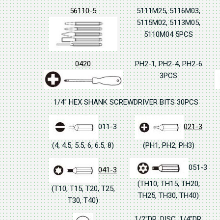
56110-5
5111M25, 5116M03,
5115M02, 5113M05,
5110M04 5PCS
0420
PH2-1, PH2-4, PH2-6
3PCS
1/4" HEX SHANK SCREWDRIVER BITS 30PCS
011-3
021-3
(4, 4.5, 5.5, 6, 6.5, 8)
(PH1, PH2, PH3)
051-3
041-3
(TH10, TH15, TH20,
(T10, T15, T20, T25,
TH25, TH30, TH40)
T30, T40)
1/2"DR. DISC, 1/4"DR.