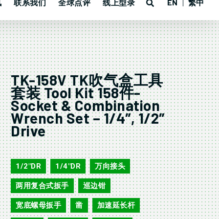
讯
联系我们
全球点评
线上型录
EN
繁中
TK-158V TK吹气盒工具
套装 Tool Kit 158件-
Socket & Combination
Wrench Set – 1/4″, 1/2″
Drive
TK-158V
1/2"DR
1/4"DR
万向接头
,
,
,
两用复合式扳手
巡边钳
,
,
宽底螺母扳手
凿
加速延长杆
,
,
,